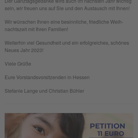
Der Ganz­tags­ge­dan­ke wird auch im nächs­ten Jahr wich­tig
sein, wir freu­en uns auf Sie und den Aus­tausch mit Ihnen!
Wir wün­schen Ihnen eine be­sinn­li­che, fried­li­che Weih­
nachts­zeit mit Ihren Fa­mi­li­en!
Wei­ter­hin viel Ge­sund­heit und ein er­folg­rei­ches, schö­nes
Neues Jahr 2023!
Viele Grüße
Eure Vor­stands­vor­sit­zen­den in Hes­sen
Ste­fa­nie Lange und Chris­ti­an Büh­ler