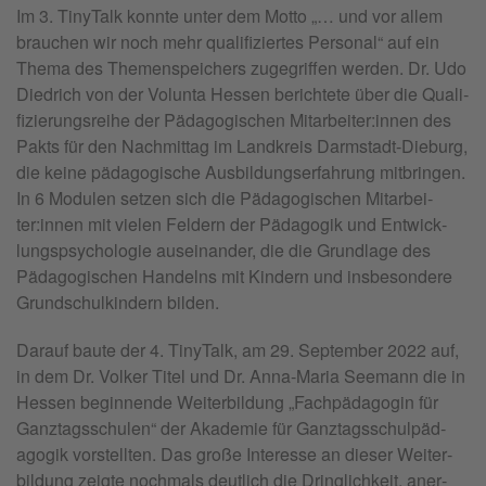
Im 3. Ti­nyTalk konn­te unter dem Motto „… und vor allem
brau­chen wir noch mehr qua­li­fi­zier­tes Per­so­nal“ auf ein
Thema des The­men­spei­chers zu­ge­grif­fen wer­den. Dr. Udo
Died­rich von der Vo­lun­ta Hes­sen be­rich­te­te über die Qua­li­
fi­zie­rungs­rei­he der Päd­ago­gi­schen Mit­ar­bei­ter:in­nen des
Pakts für den Nach­mit­tag im Land­kreis Darm­stadt-Die­burg,
die keine päd­ago­gi­sche Aus­bil­dungs­er­fah­rung mit­brin­gen.
In 6 Mo­du­len set­zen sich die Päd­ago­gi­schen Mit­ar­bei­
ter:in­nen mit vie­len Fel­dern der Päd­ago­gik und Ent­wick­
lungs­psy­cho­lo­gie aus­ein­an­der, die die Grund­la­ge des
Päd­ago­gi­schen Han­delns mit Kin­dern und ins­be­son­de­re
Grund­schul­kin­dern bil­den.
Da­rauf baute der 4. Ti­nyTalk, am 29. Sep­tem­ber 2022 auf,
in dem Dr. Vol­ker Titel und Dr. Anna-Maria See­mann die in
Hes­sen be­gin­nen­de Wei­ter­bil­dung „Fach­päd­ago­gin für
Ganz­tags­schu­len“ der Aka­de­mie für Ganz­tags­schul­päd­
ago­gik vor­stell­ten. Das große In­ter­es­se an die­ser Wei­ter­
bil­dung zeig­te noch­mals deut­lich die Dring­lich­keit, an­er­