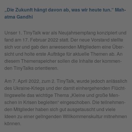
„Die Zu­kunft hängt davon ab, was wir heute tun.“ Ma­h­
at­ma Gand­hi
Unser 1. Ti­nyTalk war als Neu­jahrs­emp­fang kon­zi­piert und
fand am 17. Fe­bru­ar 2022 statt. Der neue Vor­stand stell­te
sich vor und gab den an­we­sen­den Mit­glie­dern eine Über­
sicht und holte erste Auf­trä­ge für ak­tu­el­le The­men ab. An
die­sem The­men­spei­cher sol­len die In­hal­te der kom­men­
den Ti­nyTalks ori­en­tie­ren.
Am 7. April 2022, zum 2. Ti­nyTalk, wurde je­doch an­läss­lich
des Ukrai­ne-Kriegs und der damit ein­her­ge­hen­den Flücht­
lings­wel­le das wich­ti­ge Thema „Klei­ne und große Men­
schen in Kri­sen be­glei­ten“ ein­ge­scho­ben. Die teil­neh­men­
den Mit­glie­der haben sich gut aus­ge­tauscht und viele
Ideen zu einer ge­lin­gen­den Will­kom­mens­kul­tur mit­neh­men
kön­nen.