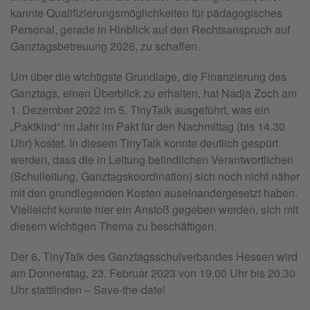
kann­te Qua­li­fi­zie­rungs­mög­lich­kei­ten für päd­ago­gi­sches
Per­so­nal, ge­ra­de in Hin­blick auf den Rechts­an­spruch auf
Ganz­tags­be­treu­ung 2026, zu schaf­fen.
Um über die wich­tigs­te Grund­la­ge, die Finan­zie­rung des
Ganz­tags, einen Über­blick zu er­hal­ten, hat Nadja Zoch am
1. De­zem­ber 2022 im 5. Ti­nyTalk aus­ge­führt, was ein
„Pakt­kind“ im Jahr im Pakt für den Nach­mit­tag (bis 14.30
Uhr) kos­tet. In die­sem Ti­nyTalk konn­te deut­lich ge­spürt
wer­den, dass die in Lei­tung be­find­li­chen Verant­wort­li­chen
(Schul­lei­tung, Ganz­tags­ko­or­di­na­ti­on) sich noch nicht näher
mit den grund­le­gen­den Kos­ten aus­ein­an­der­ge­setzt haben.
Vi­el­leicht konn­te hier ein An­stoß ge­ge­ben wer­den, sich mit
die­sem wich­ti­gen Thema zu be­schäf­ti­gen.
Der 6. Ti­nyTalk des Ganz­tags­schul­ver­ban­des Hes­sen wird
am Don­ners­tag, 23. Fe­bru­ar 2023 von 19.00 Uhr bis 20.30
Uhr statt­fin­den – Save-the-date!