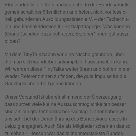
Ein­ge­la­den ist die Vor­stands­spre­che­rin der Bun­des­ar­beits­
ge­mein­schaft der öf­fent­li­chen und frei­en, nicht kon­fes­sio­
nell ge­bun­de­nen Aus­bil­dungs­stät­ten e.V. – der Fach­schu­
len und Fach­aka­de­mi­en für So­zi­al­päd­ago­gik. Was kön­nen
(Grund-)schu­len dazu bei­tra­gen, Er­zie­her*in­nen gut aus­zu­
bil­den?
Mit dem Ti­nyTalk haben wir eine Ni­sche ge­fun­den, über
die man sich wun­der­bar un­kom­pli­ziert aus­tau­schen kann.
Wir wer­den diese Ti­nyTalks wei­ter­füh­ren und hof­fen immer
wie­der Re­fe­rent*in­nen zu fin­den, die gute Im­pul­se für die
Ganz­tags­schul­ar­beit geben kön­nen.
Unser Vor­stand ist über­ein­stim­mend der Über­zeu­gung,
dass zur­zeit viele klei­ne Aus­tauschmög­lich­kei­ten bes­ser
sind als ein großer hes­si­scher Fach­tag. Daher haben wir
uns sehr bei der Durch­füh­rung des Bun­des­kon­gres­ses in
Leip­zig en­ga­giert. Auch Sie als Mit­glie­der schei­nen das so
zu sehen – Hes­sen war das teil­neh­mer­stärks­te Bun­des­