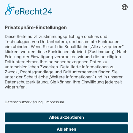
Ganz­tag­sschul­ver­band e.V.
Kochstraße 113
04277 Leipzig
E-Mail:
buelau@ganztagsschulverband.de
Impressum
Datenschutz