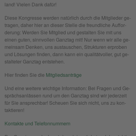
land! Vie­len Dank dafür!
Diese Kon­gres­se wer­den na­tür­lich durch die Mit­glie­der ge­
tra­gen, daher hier an die­ser Stel­le die freund­li­che Auf­for­
de­rung: Wer­den Sie Mit­glied und ge­stal­ten Sie mit uns
einen guten, sinn­vol­len Ganz­tag mit! Nur wenn wir alle ge­
mein­sam Den­ken, uns aus­tau­schen, Struk­tu­ren er­pro­ben
und Lö­sun­gen fin­den, dann kann ein qua­li­tätvol­ler, gut ge­
stal­te­ter Ganz­tag ent­ste­hen.
Hier fin­den Sie die
Mit­glieds­an­trä­ge
Und eine wei­te­re wich­ti­ge In­for­ma­ti­on: Bei Fra­gen und Ge­
sprächs­an­läs­sen rund um den Ganz­tag sind wir je­der­zeit
für Sie an­sprech­bar! Scheu­en Sie sich nicht, uns zu kon­
tak­tie­ren!
Kon­tak­te und Te­le­fon­num­mern