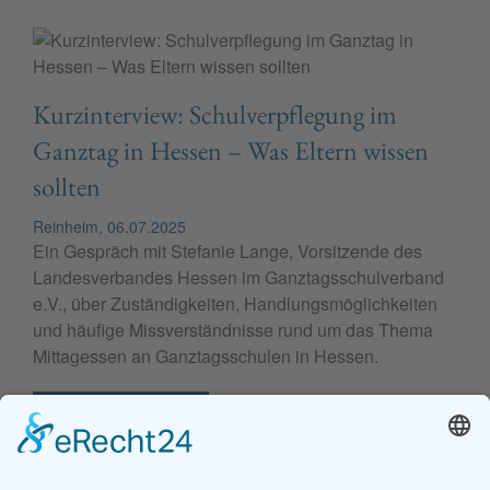
Kurzinterview: Schulverpflegung im
Ganztag in Hessen – Was Eltern wissen
sollten
Reinheim, 06.07.2025
Ein Gespräch mit Stefanie Lange, Vorsitzende des
Landesverbandes Hessen im Ganztagsschulverband
e.V., über Zuständigkeiten, Handlungsmöglichkeiten
und häufige Missverständnisse rund um das Thema
Mittagessen an Ganztagsschulen in Hessen.
WEITERLESEN