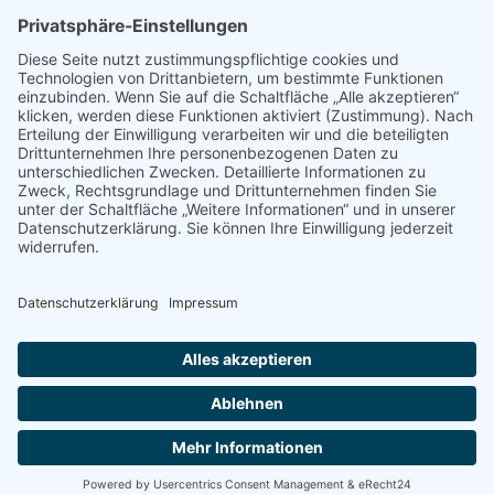
04277 Leipzig
E-Mail:
buelau@ganztagsschulverband.de
Impressum
Datenschutz