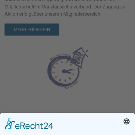
Mitgliedschaft im Ganztagsschulverband. Der Zugang zur
Aktion erfolgt über unseren Mitgliederbereich.
MEHR ERFAHREN
Ganz­tag­sschul­ver­band e.V.
Kochstraße 113