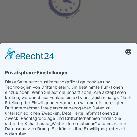
Ganz­tag­sschul­ver­band e.V.
Kochstraße 113
04277 Leipzig
E-Mail:
buelau@ganztagsschulverband.de