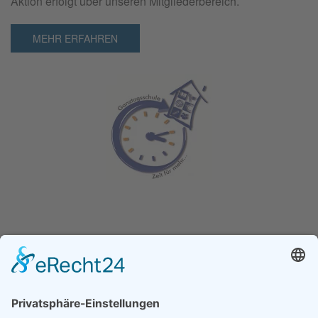
Aktion erfolgt über unseren Mitgliederbereich.
MEHR ERFAHREN
Ganz­tag­sschul­ver­band e.V.
Kochstraße 113
04277 Leipzig