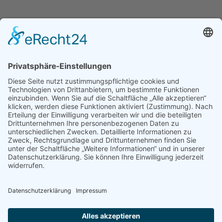
Ganz­tag­sschul­ver­band e.V.
Kochstraße 113
04277 Leipzig
E-Mail:
buelau@ganztagsschulverband.de
Impressum
Datenschutz