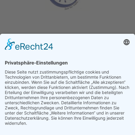
Ganz­tag­sschul­ver­band e.V.
Kochstraße 113
04277 Leipzig
E-Mail:
buelau@ganztagsschulverband.de