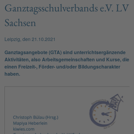
Ganztagsschulverbands e.V. LV
Sachsen
Leip­zig, den 21.10.2021
Ganz­tags­an­ge­bo­te (GTA) sind un­ter­richt­s­er­gän­zen­de
Ak­ti­vi­täten, also Ar­beits­ge­mein­schaf­ten und Kurse, die
einen Frei­zeit-, För­der- und/oder Bil­dungs­cha­rak­ter
haben.