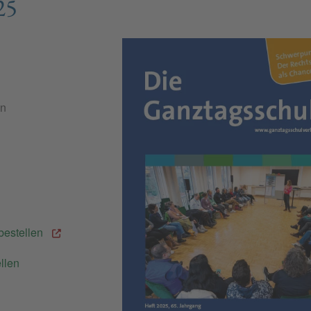
25
en
bestellen
llen