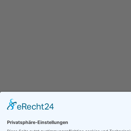
Ganz­tag­sschul­ver­band e.V.
Kochstraße 113
04277 Leipzig